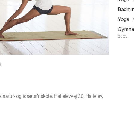
Badmin
Yoga
Gymnas
2025
t.
natur- og idrætsfriskole. Hallelevvej 30, Hallelev,