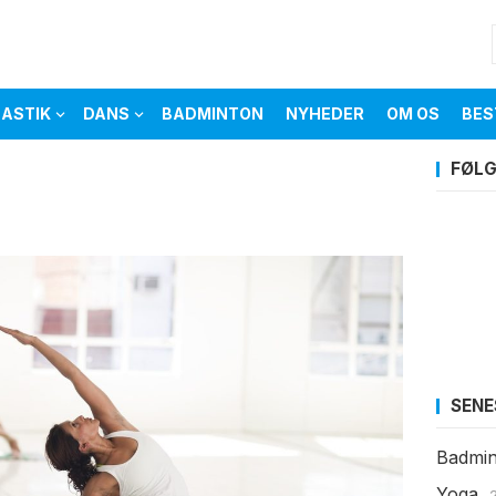
ASTIK
DANS
BADMINTON
NYHEDER
OM OS
BES
FØLG
SENE
Badmin
Yoga