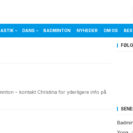
ASTIK
DANS
BADMINTON
NYHEDER
OM OS
BES
FØLG
dminton – kontakt Christina for yderligere info på
SENE
Badmin
Yoga