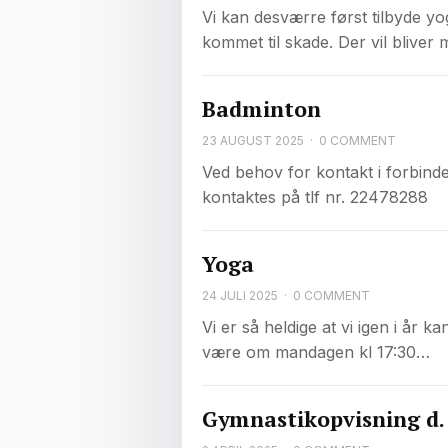
Vi kan desværre først tilbyde yo
kommet til skade. Der vil bliver
Badminton
23 AUGUST 2025
·
0 COMMENT
Ved behov for kontakt i forbin
kontaktes på tlf nr. 22478288
Yoga
24 JULI 2025
·
0 COMMENT
Vi er så heldige at vi igen i år 
være om mandagen kl 17:30…
Gymnastikopvisning d. 