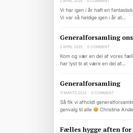
2 APRIL 2025
·
0 COMMENT
Vi har igen i år haft en fantasti
Vi var så heldige igen i år at…
Generalforsamling onsd
2 APRIL 2025
·
0 COMMENT
Kom og vær en del af vores fæll
har lyst til at være en del af…
Generalforsamling
11 MARTS 2024
·
0 COMMENT
Så fik vi afholdt generalforsaml
genvalg til alle
Christina Ande
Fælles hygge aften for