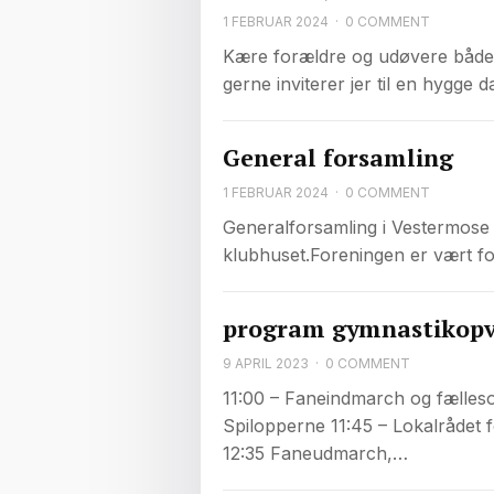
1 FEBRUAR 2024
·
0 COMMENT
Kære forældre og udøvere både i
gerne inviterer jer til en hygge 
General forsamling
1 FEBRUAR 2024
·
0 COMMENT
Generalforsamling i Vestermose I
klubhuset.Foreningen er vært 
program gymnastikopv
9 APRIL 2023
·
0 COMMENT
11:00 – Faneindmarch og fælles
Spilopperne 11:45 – Lokalrådet 
12:35 Faneudmarch,…