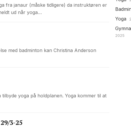
ga fra janaur (måske tidligere) da instruktøren er
Badmin
 meldt ud når yoga…
Yoga
Gymnas
2025
delse med badminton kan Christina Anderson
kan tilbyde yoga på holdplanen. Yoga kommer til at
29/3-25